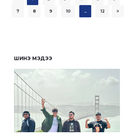
7
8
9
10
...
12
ШИНЭ МЭДЭЭ