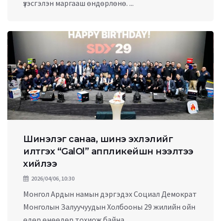
үзэсгэлэн маргааш өндөрлөнө. ...
Шинэлэг санаа, шинэ эхлэлийг
илтгэх “GalOl” аппликейшн нээлтээ
хийлээ
2026/04/06, 10:30
Монгол Ардын намын дэргэдэх Социал Демократ
Монголын Залуучуудын Холбооны 29 жилийн ойн
өдөр өнөөдөр тохиож байна. ...