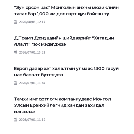
“Зун орсон цас” Монголын анхны мюзиклийн
тасалбар 1,000 ам.долларт хүрч байсан түүх
2026/08/05, 12:17
Д.Трамп Дээд шүүхийн шийдвэрийг "Хятадын
ялалт" гэж мэдэгджээ
2026/07/01, 15:21
Европ даяар хэт халалтын улмаас 1300 гаруй
нас баралт бүртгэгдэв
2026/07/01, 11:47
Тамхи импортлогч компаниудаас Монгол
Улсын Ерөнхийлөгчид хандан захидал
илгээлээ
2026/07/01, 11:12