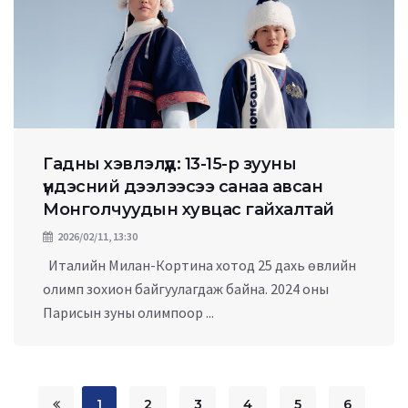
Гадны хэвлэлүүд: 13-15-р зууны
үндэсний дээлээсээ санаа авсан
Монголчуудын хувцас гайхалтай
2026/02/11, 13:30
Италийн Милан-Кортина хотод 25 дахь өвлийн
олимп зохион байгуулагдаж байна. 2024 оны
Парисын зуны олимпоор ...
1
2
3
4
5
6