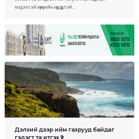
мэдэлтэй хүмүүсийн хүүхдүүдтэй ...
Дэлхий дээр ийм газрууд байдаг
гэдэгт та итгэх үү?