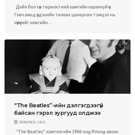
Дайн бол хүн төрөлхтний хамгийн харанхуй үе.
Гэвч амьд үлдэхийн төлөөх цөхөрсөн тэмцэл нь
хүмүүсийг хамгийн ...
“The Beatles”-ийн дэлгэгдээгүй
байсан гэрэл зургууд олджээ
2026/04/13, 14:11
“The Beatles” хамтлагийн 1966 онд Японд аялан