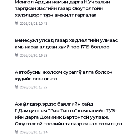
Монгол Ардын намын дарга Н.Учралын
тэргүүлсэн Засгийн газар Оюутолгойн
хэлэлцээрт түүхэн амжилт гаргалаа
2026/07/01, 10:47
Венесуэл улсад газар хөдлөлтийн улмаас
амь насаа алдсан хүний тоо 1719 боллоо
2026/06/30, 16:29
Автобусны жолооч сураггүй алга болсон
хүүхдийг олж өгчээ
2026/06/30, 15:55
Аж үйлдвэр, эрдэс баялгийн сайд
Г.Дамдинням "Рио Тинто" компанийн ТУЗ-
ийн дарга Доминик Бартонтой уулзаж,
Оюутолгой төслийн талаар санал солилцов
2026/06/30, 15:34