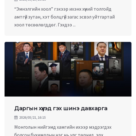
“Эмнэлгийн хоол” гэхээр ихэнх хүний толгойд
амтгүй зутан, хэт болцгүй загас эсвэл уйтгартай
хоол төсөөлөгддөг. Гэхдээ ...
Даргын хүүхэд гэх шинэ давхарга
2026/05/21, 16:15
Монголын нийгэмд хамгийн ихээр мэдрэгдэх
болсон бухимдлын нэг нь улс төрчид, эрх