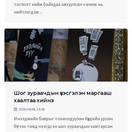
тоглолт хийж байхдаа авхуулсан ч өмнө нь
нийтлэгдэж ...
Шог зураачдын үзэсгэлэн маргааш
хаалтаа хийнэ
2026/04/06, 14:48
Инээдмийн баярыг тохиолдуулан Хүүхдийн урлан
бүтээх төвд нээгдсэн шог зураачдын хамтарсан