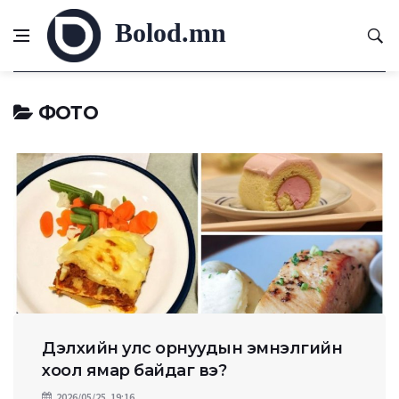
Bolod.mn
ФОТО
Дэлхийн улс орнуудын эмнэлгийн
хоол ямар байдаг вэ?
2026/05/25, 19:16