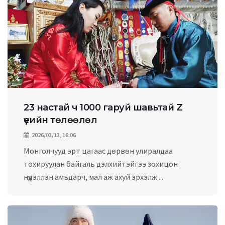
23 настай ч 1000 гаруй шавьтай Z
үеийн төлөөлөл
2026/03/13, 16:06
Монголчууд эрт цагаас дөрвөн улиралдаа
тохируулан байгаль дэлхийтэйгээ зохицон
нүүдэллэн амьдарч, мал аж ахуй эрхэлж ...