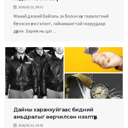
2026/05/21, 09:52
Манай дэлхий байгаль эх болон хүн төрөлхтний
бүтээсэн үзэсгэлэнт, гайхамшигтай газруудаар
дүүрэн. Зарим нь цаг ...
Дайны харанхуйгаас бидний
амьдралыг өөрчилсөн нээлтүүд
2026/05/13, 10:45