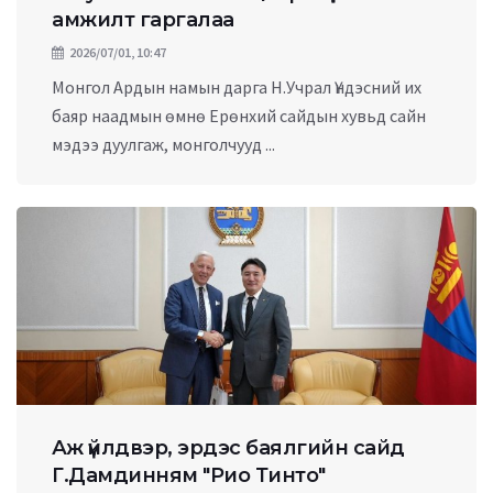
амжилт гаргалаа
2026/07/01, 10:47
Монгол Ардын намын дарга Н.Учрал Үндэсний их
баяр наадмын өмнө Ерөнхий сайдын хувьд сайн
мэдээ дуулгаж, монголчууд ...
Аж үйлдвэр, эрдэс баялгийн сайд
Г.Дамдинням "Рио Тинто"