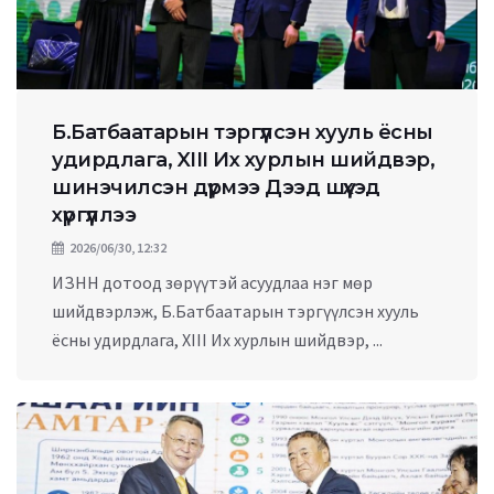
Б.Батбаатарын тэргүүлсэн хууль ёсны
удирдлага, XIII Их хурлын шийдвэр,
шинэчилсэн дүрмээ Дээд шүүхэд
хүргүүллээ
2026/06/30, 12:32
ИЗНН дотоод зөрүүтэй асуудлаа нэг мөр
шийдвэрлэж, Б.Батбаатарын тэргүүлсэн хууль
ёсны удирдлага, XIII Их хурлын шийдвэр, ...