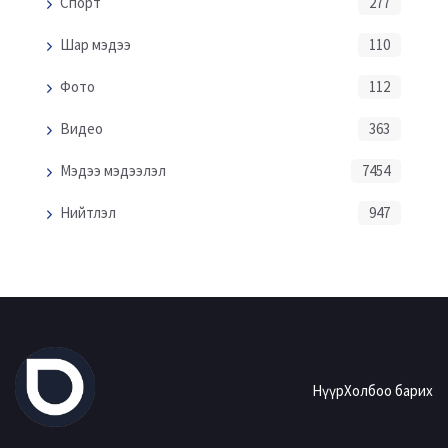
Спорт
277
Шар мэдээ
110
Фото
112
Видео
363
Мэдээ мэдээлэл
7454
Нийтлэл
947
Нүүр
Холбоо барих