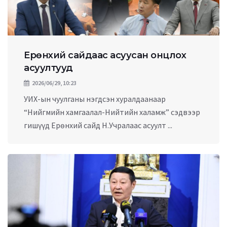
Ерөнхий сайдаас асуусан онцлох
асуултууд
2026/06/29, 10:23
УИХ-ын чуулганы нэгдсэн хуралдаанаар
“Нийгмийн хамгаалал-Нийтийн халамж” сэдвээр
гишүүд Ерөнхий сайд Н.Учралаас асуулт ...