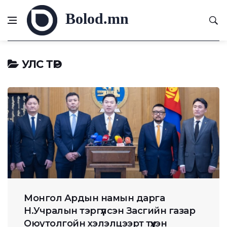
Bolod.mn
УЛС ТӨР
Монгол Ардын намын дарга
Н.Учралын тэргүүлсэн Засгийн газар
Оюутолгойн хэлэлцээрт түүхэн