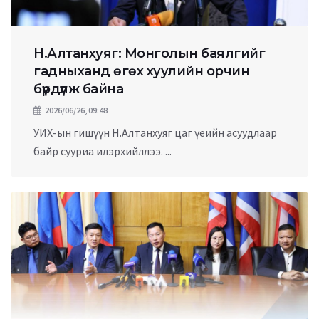
Н.Алтанхуяг: Монголын баялгийг
гадныханд өгөх хуулийн орчин
бүрдүүлж байна
2026/06/26, 09:48
УИХ-ын гишүүн Н.Алтанхуяг цаг үеийн асуудлаар
байр сууриа илэрхийллээ. ...