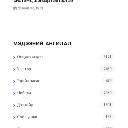
системд шинээр нэвтэрлээ
2026/06/30, 15:23
МЭДЭЭНИЙ АНГИЛАЛ
Онцлох мэдээ
3121
Улс төр
2450
Эдийн засаг
470
Нийгэм
2059
Дэлхийд
1601
Соёл урлаг
135