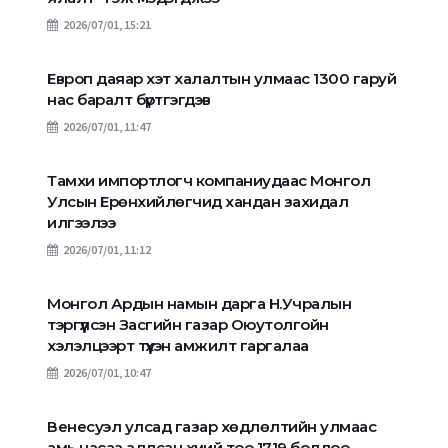
2026/07/01, 15:21
Европ даяар хэт халалтын улмаас 1300 гаруй
нас баралт бүртгэгдэв
2026/07/01, 11:47
Тамхи импортлогч компаниудаас Монгол
Улсын Ерөнхийлөгчид хандан захидал
илгээлээ
2026/07/01, 11:12
Монгол Ардын намын дарга Н.Учралын
тэргүүлсэн Засгийн газар Оюутолгойн
хэлэлцээрт түүхэн амжилт гаргалаа
2026/07/01, 10:47
Венесуэл улсад газар хөдлөлтийн улмаас
амь насаа алдсан хүний тоо 1719 боллоо