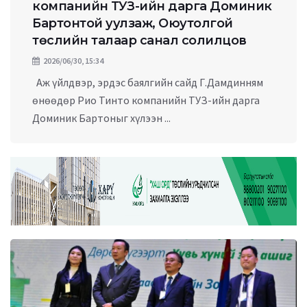
компанийн ТУЗ-ийн дарга Доминик
Бартонтой уулзаж, Оюутолгой
төслийн талаар санал солилцов
2026/06/30, 15:34
Аж үйлдвэр, эрдэс баялгийн сайд Г.Дамдинням
өнөөдөр Рио Тинто компанийн ТУЗ-ийн дарга
Доминик Бартоныг хүлээн ...