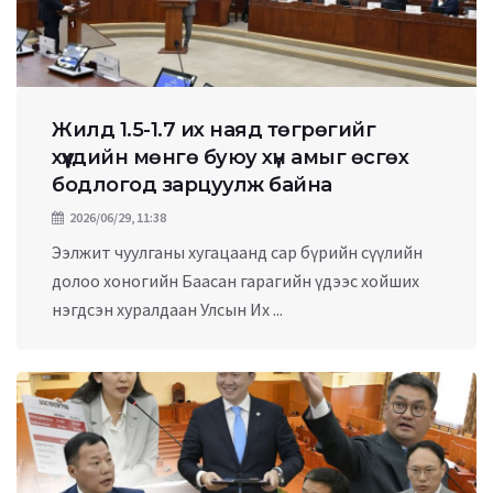
Жилд 1.5-1.7 их наяд төгрөгийг
хүүхдийн мөнгө буюу хүн амыг өсгөх
бодлогод зарцуулж байна
2026/06/29, 11:38
Ээлжит чуулганы хугацаанд сар бүрийн сүүлийн
долоо хоногийн Баасан гарагийн үдээс хойших
нэгдсэн хуралдаан Улсын Их ...