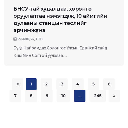
БНСУ-тай худалдаа, хөрөнгө
оруулалтаа нэмэгдүүлж, 10 аймгийн
дулааны станцын төслийг
эрчимжүүлнэ
2026/06/25, 11:16
Бүгд Найрамдах Солонгос Улсын Ерөнхий сайд
Ким Мин Согтой уулзлаа. ...
1
2
3
4
5
6
7
8
9
10
...
245