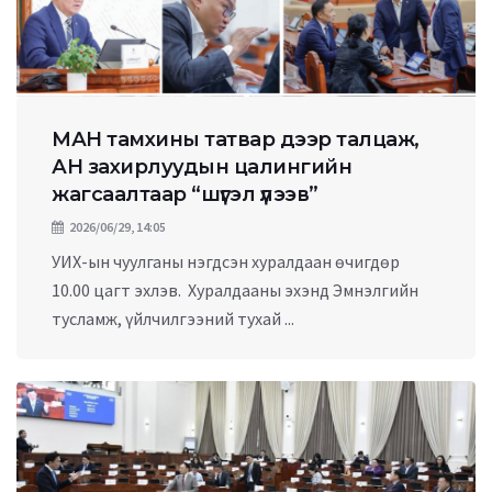
МАН тамхины татвар дээр талцаж,
АН захирлуудын цалингийн
жагсаалтаар “шүгэл үлээв”
2026/06/29, 14:05
УИХ-ын чуулганы нэгдсэн хуралдаан өчигдөр
10.00 цагт эхлэв. Хуралдааны эхэнд Эмнэлгийн
тусламж, үйлчилгээний тухай ...