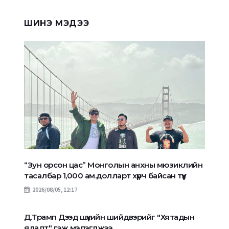
ШИНЭ МЭДЭЭ
“Зун орсон цас” Монголын анхны мюзиклийн
тасалбар 1,000 ам.долларт хүрч байсан түүх
2026/08/05, 12:17
Д.Трамп Дээд шүүхийн шийдвэрийг "Хятадын
ялалт" гэж мэдэгджээ