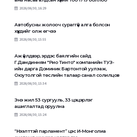
2026/06/30, 16:29
Автобусны жолооч сураггүй алга болсон
хүүхдийг олж өгчээ
2026/06/30, 15:55
Аж үйлдвэр, эрдэс баялгийн сайд
Г.Дамдинням "Рио Тинто" компанийн ТУЗ-
ийн дарга Доминик Бартонтой уулзаж,
Оюутолгой төслийн талаар санал солилцов
2026/06/30, 15:34
Энэ жил 53 сургууль, 33 цэцэрлэг
ашиглалтад оруулна
2026/06/30, 15:24
“Нээлттэй парламент” цэс И-Монголиа