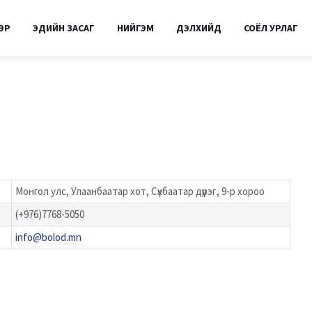
ӨР
ЭДИЙН ЗАСАГ
НИЙГЭМ
ДЭЛХИЙД
СОЁЛ УРЛАГ
Монгол улс, Улаанбаатар хот, Сүхбаатар дүүрэг, 9-р хороо
(+976)7768-5050
info@bolod.mn