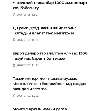
мюзиклийн тасалбар 1,000 ам.долларт
хүрч байсан түүх
2026/08/05, 12:17
Д.Трамп Дээд шүүхийн шийдвэрийг
"Хятадын ялалт" гэж мэдэгджээ
2026/07/01, 15:21
Европ даяар хэт халалтын улмаас 1300
гаруй нас баралт бүртгэгдэв
2026/07/01, 11:47
Тамхи импортлогч компаниудаас
Монгол Улсын Ерөнхийлөгчид хандан
захидал илгээлээ
2026/07/01, 11:12
Монгол Ардын намын дарга