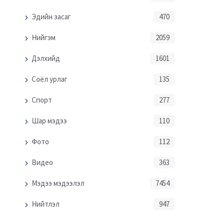
Эдийн засаг
470
Нийгэм
2059
Дэлхийд
1601
Соёл урлаг
135
Спорт
277
Шар мэдээ
110
Фото
112
Видео
363
Мэдээ мэдээлэл
7454
Нийтлэл
947