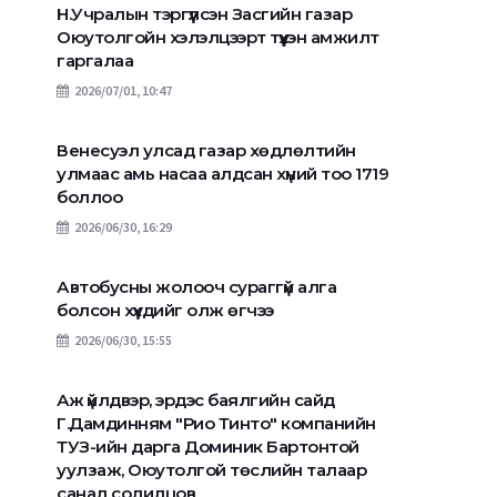
Н.Учралын тэргүүлсэн Засгийн газар
Оюутолгойн хэлэлцээрт түүхэн амжилт
гаргалаа
2026/07/01, 10:47
Венесуэл улсад газар хөдлөлтийн
улмаас амь насаа алдсан хүний тоо 1719
боллоо
2026/06/30, 16:29
Автобусны жолооч сураггүй алга
болсон хүүхдийг олж өгчээ
2026/06/30, 15:55
Аж үйлдвэр, эрдэс баялгийн сайд
Г.Дамдинням "Рио Тинто" компанийн
ТУЗ-ийн дарга Доминик Бартонтой
уулзаж, Оюутолгой төслийн талаар
санал солилцов