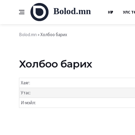
Bolod.mn
НҮҮР
УЛС Т
Bolod.mn
» Холбоо барих
Холбоо барих
Хаяг:
Утас:
И-мэйл: